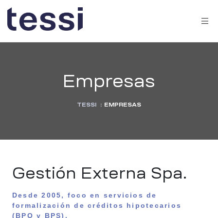
Empresas
TESSI
:
EMPRESAS
Gestión Externa Spa.
Desde 2005, foco en servicios de
formalización de créditos hipotecarios
(BPO y BPS).